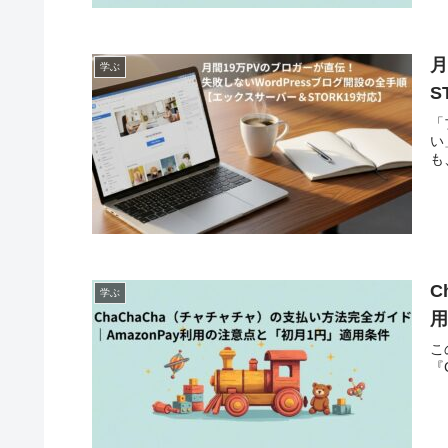
月
学ぶ
S
「
い
も、
C
学ぶ
こ
『