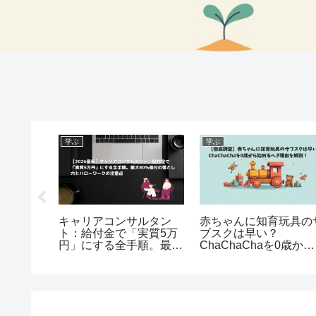
学ぶ
学ぶ
（チャチャ
キャリアコンサルタン
赤ちゃんに知育玩具の
方法完全
ト：給付金で「実質5万
ブスクは早い？
nPay利
円」にする全手順。最大
ChaChaChaを0歳から
初月1
80%還付の落とし穴とハ
始めるべき理由を解説
ローワークの注意点
【徹底調査】
【2026年版】