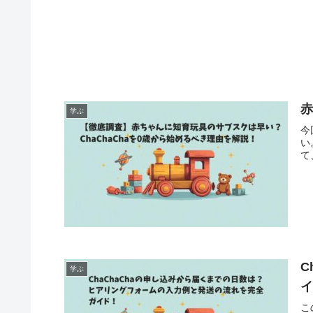
赤
学ぶ
今
い
て
C
学ぶ
こ