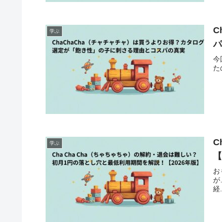
C
学ぶ
今
た
C
学ぶ
【
お
が
経.