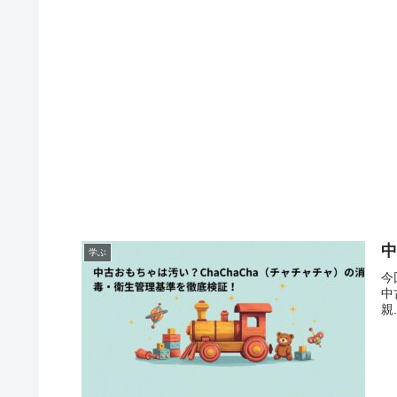
中
学ぶ
今
中
親.