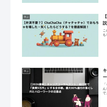
【
学ぶ
こ
も
キ
学ぶ
ー
「
ん
で