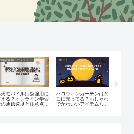
効率読書術・ガジェット・ツールを学ぶ
学ぶ
学ぶ
楽天モバイルは勉強用に
ハロウィンカーテンはど
ChaC
使える？オンライン学習
こに売ってる？おしゃれ
から届
での通信速度と注意点を
でかわいいアイテム7
ヒアリ
説!
選！
力例と
ガイド