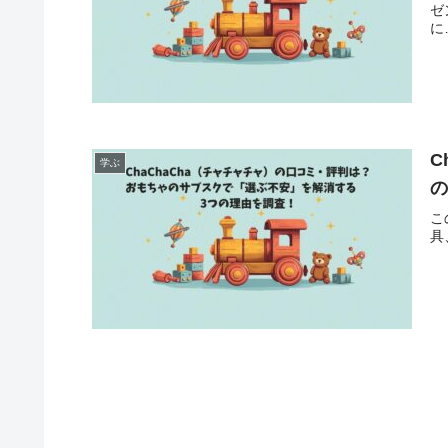
ゼ
に
C
学ぶ
こ
具