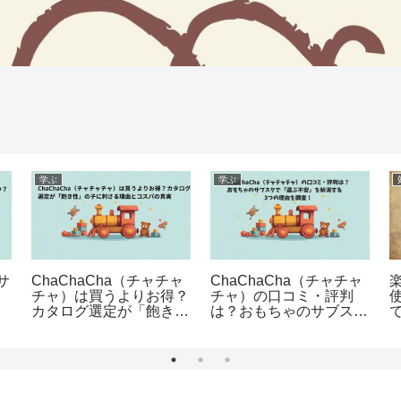
学ぶ
学ぶ
サ
ChaChaCha（チャチャ
ChaChaCha（チャチャ
チャ）は買うよりお得？
チャ）の口コミ・評判
カタログ選定が「飽き
は？おもちゃのサブスク
！
性」の子に刺さる理由と
で「選ぶ不安」を解消す
解
コスパの真実
る3つの理由を調査！