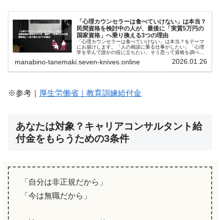
「心理カウンセラーは食べていけない」は本当？
民間資格を検討中の人が、最後に「実質5万円の
国家資格」へ乗り換える3つの理由
「心理カウンセラーは食べていけない」は本当？をテーマ
にお届けします。「人の相談に乗る仕事がしたい」「心理
学を学んで誰かの役に立ちたい」そう思って資格を調べ始
めると、必ずと言っていいほど目にするのが「カウンセラ
2026.01.26
manabino-tanemaki.seven-knives.online
ーは食べていけない」という厳しい...
※参考｜
厚生労働省｜教育訓練給付金
あなたは対象？キャリアコンサルタント給
付金をもらうための3条件
「自分は非正規だから」
「今は無職だから」