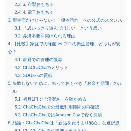
2.3.
3. 布製おもちゃ
2.4.
4. 電子おもちゃ
3.
衛生面だけじゃない！「傷や汚れ」への公式のスタンス
3.1.
「思いっきり遊んでほしい」という想い
3.2.
弁済不要を掲げられる理由
4.
【比較】家庭での除菌 vs プロの衛生管理、どっちが安
心？
4.1.
家庭での管理の限界
4.2.
ChaChaChaのメリット
4.3.
SDGsへの貢献
5.
失敗しないために。知っておくべき「お金と期間」のル
ール
5.1.
初月1円で「清潔さ」を確かめる
5.2.
ChaChaChaでの最低利用期間の再確認
5.3.
ChaChaChaではAmazon Payで賢く決済
6.
結論：ChaChaChaは「新品を買うより安心」な選択肢
6.1.
ChaChaCha衛生管理・総まとめ