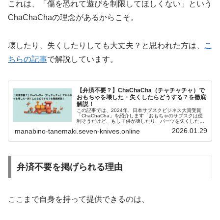
これは、「傷を恐れて遊びを制限してほしくない」という
ChaChaChaの理念があるからこそ。
壊したり、失くしたりしても大丈夫？と思われた方は、
こ
ちらの記事
で解説しています。
【弁済不要？】ChaChaCha（チャチャチャ）で
おもちゃを壊した・失くしたらどうする？を徹底
解説！
この記事では、2024年、日本サブスクビジネス大賞受賞
「ChaChaCha」を紹介します「おもちゃのサブスクは便
利そうだけど、もし子供が壊したり、パーツを失くしたり
したら高額な弁償になるんじゃ……」そんな不安から、一
2026.01.29
manabino-tanemaki.seven-knives.online
歩踏み出せずにいませんか...
弁済不要を掲げられる理由
ここまで自身を持って提供できるのは、