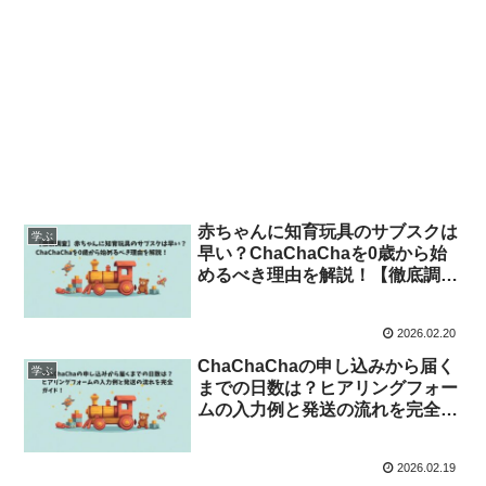
赤ちゃんに知育玩具のサブスクは
学ぶ
早い？ChaChaChaを0歳から始
めるべき理由を解説！【徹底調
査】
2026.02.20
ChaChaChaの申し込みから届く
学ぶ
までの日数は？ヒアリングフォー
ムの入力例と発送の流れを完全ガ
イド
2026.02.19